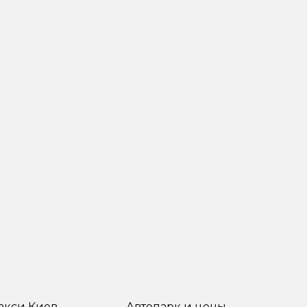
акси Киев
Автопарк и цены